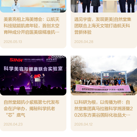
美素亮相上海美博会：以航天
遇见宇宙，发现更美|自然堂集
科技赋能肌底年轻，首创太空
团联合上海天文馆打造航天科
育种成分开启医美级精准抗衰
普新体验
新时代
2026.05.13
2026.04.28
自然堂超抗小紫瓶第七代发布
以科研为根，以传播为桥：自
会在沪举办，揭秘科学抗老
然堂集团喜马拉雅科学溯源暨2
“芯”底气
026东方美谷国际化妆品大会
科学传播分论坛圆满举行
2026.04.23
2026.04.12