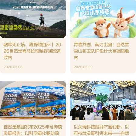
巅峰无止境，越野越自然丨 20
青春共创，萌力出圈！自然堂
26自然堂喜马拉雅越野跑圆满
雪山萌卫队IP设计大赛圆满收
收官
官
2026.06.08
2026.05.29
自然堂集团发布2025年可持续
以尖端科技赋能产品创新，以
发展报告：以科学量化驱动绿
可持续发展引领未来——自然