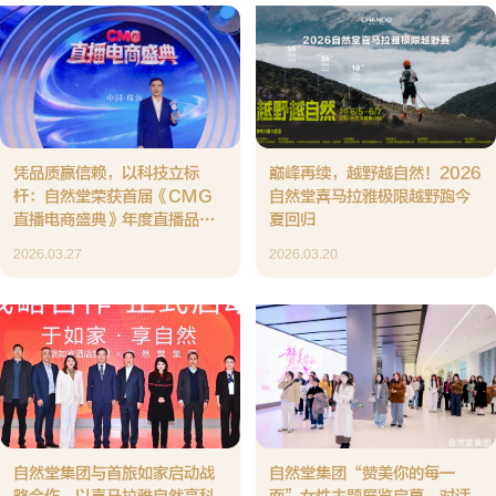
凭品质赢信赖，以科技立标
巅峰再续，越野越自然！2026
杆：自然堂荣获首届《CMG
自然堂喜马拉雅极限越野跑今
直播电商盛典》年度直播品牌
夏回归
奖
2026.03.27
2026.03.20
自然堂集团与首旅如家启动战
自然堂集团“赞美你的每一