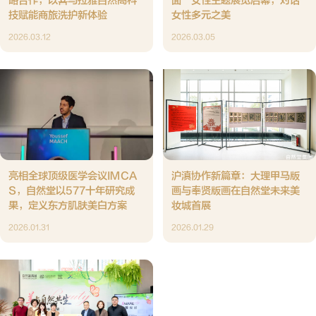
略合作，以喜马拉雅自然高科
面”女性主题展览启幕，对话
技赋能商旅洗护新体验
女性多元之美
2026.03.12
2026.03.05
亮相全球顶级医学会议IMCA
沪滇协作新篇章：大理甲马版
S，自然堂以577十年研究成
画与奉贤版画在自然堂未来美
果，定义东方肌肤美白方案
妆城首展
2026.01.31
2026.01.29