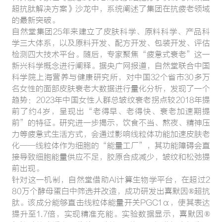
超抗肽解决方案》沙龙中，系统阐述了集团在抗疲老领域
的最新突破。
自然堂集团25年来建立了皮肤科学、原料科学、产品科
学三大体系，以及原料开发、配方开发、包装开发、评估
检测四大技术平台。随后，专家聚焦“疲惫式衰老”这一
新兴科学概念进行阐释。据央广网报道，自然堂联合中国
科学院上海营养与健康研究所，对中国32个省市30多万
名女性的面部皮肤衰老大数据进行量化分析，发现了一个
趋势：2023年中国女性人群总皱纹衰老拐点较2018年提
前了约4岁，呈现出“老得早、老得快、衰老加速期提
前”的特征。研究进一步揭示，饮食不当、熬夜、精神压
力等疲惫式生活方式，会通过影响线粒体功能加速皮肤老
化——线粒体作为细胞的“能量工厂”，其功能障碍会直
接导致细胞能量供应不足，胶原合成减少，皱纹和松弛提
前出现。
针对这一机制，自然堂借助AI计算生物学平台，在超过2
80万个酵母蛋白中筛选并改造，成功研发出喜默因®超抗
肽。该成分能够直击线粒体能量开关PGC1α，使其表达
提升至1.7倍，实现精准充能。实验数据显示，喜默因®