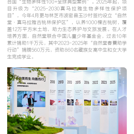
合国“生物多样性100+全球典型案例”。2025年起，项
目升级为“2025-2030喜马拉雅生物多样性保护项
目”，今年4月更与林芝市波密县玉沙村签约设立“自然
堂·喜马拉雅古桃林保护区”，认养1000棵古桃树，覆
盖12万平方米土地，助力生态养护与文旅发展。在人才
培养方面，自然堂联合中国儿童少年基金会，过去10年
累计捐助1千万元，其中2023-2025年“自然堂春蕾助学
行动”捐赠560万元，资助860名藏族女高中生和女大学
生完成学业。