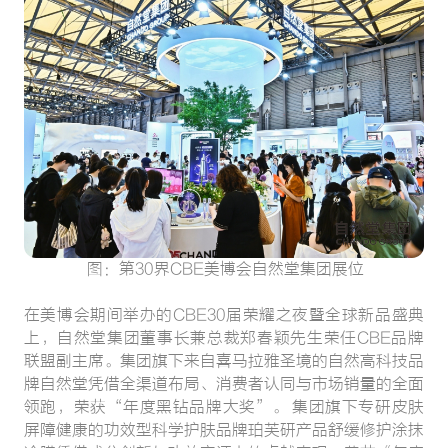
图：第30界CBE美博会自然堂集团展位
在美博会期间举办的CBE30届荣耀之夜暨全球新品盛典
上，自然堂集团董事长兼总裁郑春颖先生荣任CBE品牌
联盟副主席。集团旗下来自喜马拉雅圣境的自然高科技品
牌自然堂凭借全渠道布局、消费者认同与市场销量的全面
领跑，荣获“年度黑钻品牌大奖”。 集团旗下专研皮肤
屏障健康的功效型科学护肤品牌珀芙研产品舒缓修护涂抹