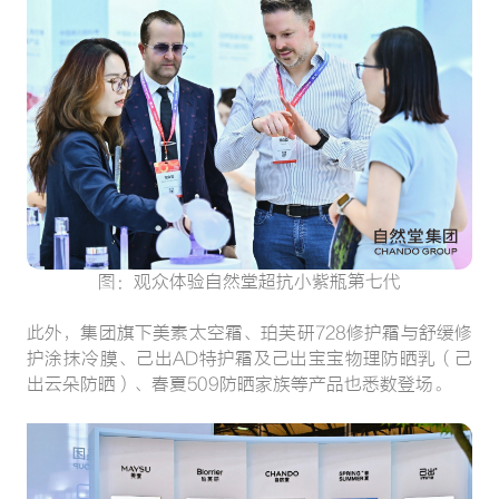
图：观众体验自然堂超抗小紫瓶第七代
此外，集团旗下美素太空霜、珀芙研728修护霜与舒缓修
护涂抹冷膜、己出AD特护霜及己出宝宝物理防晒乳（己
出云朵防晒）、春夏509防晒家族等产品也悉数登场。