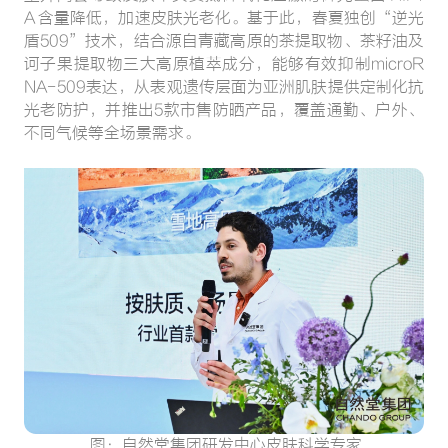
A 含量降低，加速皮肤光老化。基于此，春夏独创“逆光
盾509”技术，结合源自青藏高原的茶提取物、茶籽油及
诃子果提取物三大高原植萃成分，能够有效抑制microR
NA-509表达，从表观遗传层面为亚洲肌肤提供定制化抗
光老防护，并推出5款市售防晒产品，覆盖通勤、户外、
不同气候等全场景需求。
图：自然堂集团研发中心皮肤科学专家