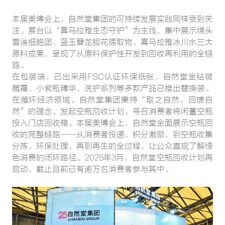
本届美博会上，自然堂集团的可持续发展实践同样受到关
注。展台以“喜马拉雅生态守护”为主线，集中展示绵头
雪莲细胞团、蓝玉簪龙胆花提取物、喜马拉雅冰川水三大
原料成果，呈现了从原料保护性开发到回收再利用的全链
路。
在包装端，己出采用FSC认证环保纸张，自然堂金钻微
雕霜、小紫瓶精华、洗护系列等多款产品已推出替换装。
在循环经济领域，自然堂集团秉持“取之自然、回馈自
然”的理念，发起空瓶回收计划，号召消费者将闲置空瓶
投入门店回收箱。本届美博会上，自然堂全面展示空瓶回
收的完整链路——从消费者投递、积分激励，到空瓶收集
分拣、环保处理，再到再生的全过程，让公众直观了解绿
色消费的闭环路径。2025年3月，自然堂空瓶回收计划再
启动，截止目前已有逾万名消费者参与其中。