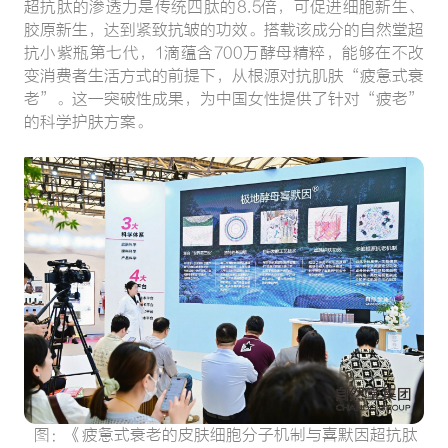
超抗肽的渗透力是传统四肽的8.5倍，可促进细胞新生、
胶原新生，达到紧致抗皱的功效。搭载该成分的自然堂超
抗小紫瓶第七代，1滴蕴含700万酵母精粹，能够在不改
变消费者生活方式的前提下，从根源对抗肌肤“疲惫式衰
老”。这一突破性成果，为中国女性提供了针对“疲老”
的科学护肤方案。
图：《疲惫式衰老的皮肤细胞分子机制与喜默因超抗肽