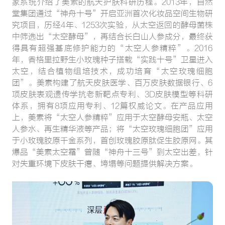
家系统介绍了美素的航天护肤科研历程。2013年，自然
堂集团通过“神舟十号”开启亚洲首次化妆品空间生物研
究项目，历经4年、1253次实验，从太空返回的酵母菌株
中筛选出“太空酵母”，再结合长白山人参成分，最终获
得具有超强基底修护能力的“太空人参精粹”。2016
年，香格里拉野生小玫瑰种子搭载“实践十号”卫星进入
太空，结合植物组培技术，成功培育“太空玫瑰细胞
团”。美素构建了航天皮肤医学、百万皮肤数据银行、6
项皮肤表观遗传学抗老新靶点专利、3D皮肤模型等科研
体系，拥有8项应用专利、12篇权威论文。在产品应用
上，美素将“太空人参精粹”应用于太空酵母安瓶、太空
人参水、再生精华液等产品；将“太空玫瑰细胞团”应用
于小玫瑰胶原千金系列，首创玫瑰胶原肽促生胶原网。其
爆品“美素太空霜”曾随“神舟十三号”到太空出差，针
对失重环境下皮肤干瘪、垮塌等问题提供解决方案。