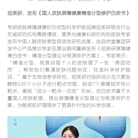
珀芙研：发布《国人皮肤屏障健康精准分型修护白皮书》
专研皮肤屏障健康的功效型科学护肤品牌珀芙研联合行业
权威研究机构青眼情报、营养与健康科研机构和皮肤专家
发布中国人群皮肤表型异质性研究成果。由自然堂集团研
发中心产品策划专家在展会期间重磅发布《珀芙研屏障健
康白皮书：精准分型理论与根源修护方案》。专家表示：
“精准分型，就是给每个人的皮肤画了一张‘病因地
图’，帮助我们看清皮肤问题所在，找准科学修护路
径。”基于生物信息学研究，珀芙研对自研成分龙爪粟发
酵物926个小分子进行靶点挖掘，锁定7个屏障相关核心
靶点，阐明“成分—靶点—功效”机制。该白皮书基于大
量国人皮肤数据，提出屏障精准分型理论与根源修护方
案，为敏感肌护理提供了更具针对性的科学依据。