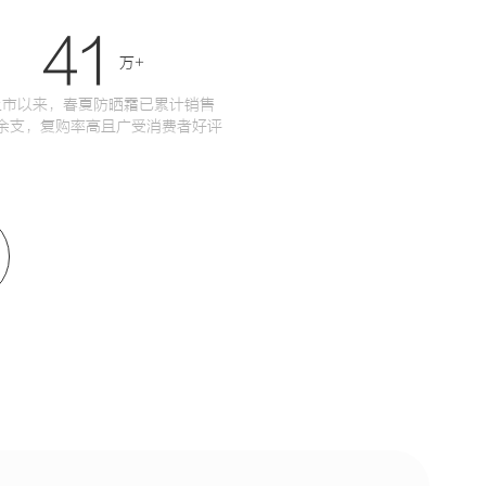
41
万+
上市以来，春夏防晒霜已累计销售
万余支，复购率高且广受消费者好评