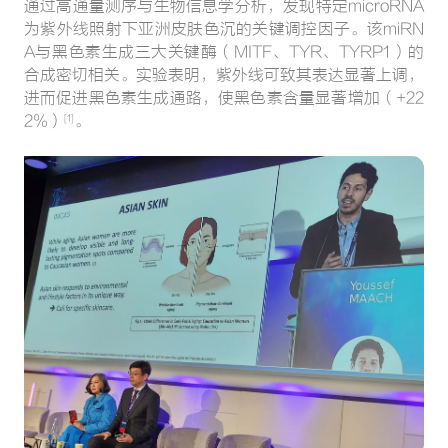
通过高通量测序与生物信息学分析，发现特定microRNA
为紫外线照射下亚洲皮肤色沉的关键调控因子。该miRN
A与黑色素生成三大关键酶（MITF、TYR、TYRP1）的
合成密切相关。实验表明，紫外线可致其表达显著上调，
进而促进黑色素生成通路，使黑色素含量显著增加（+22
2%）
。
[1]