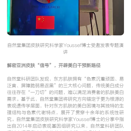
自然堂集团皮肤研究科学家Youssef博士受邀发表专题演
讲
解密亚洲皮肤“信号”，开辟美白干预新路径
自然堂科研团队发现，东方肌肤拥有“色素沉着顽固、易
泛黄、屏障脆弱易返黑”的三大核心问题，传统美白成分
往往存在“一刀切”的问题，难以满足消费者的肌肤美白
需求。基于此，自然堂集团将研究方向锚定于更为根源的
表观遗传学层面，针对东方肌肤的美白困境与其独特的生
理结构与色素代谢特点，展开了贯穿十余年的系统性研
究。自然堂集团皮肤研究科学家Youssef博士的分享中指
出自2014年启动表观基因组研究以来，自然堂科研团队