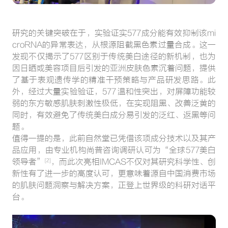
研究的关键突破在于，实验证实577成分能有效抑制该mi
croRNA的异常表达，从根源阻截黑色素过量合成。这一
发现不仅揭示了577区别于传统美白途径的新机制，也为
因日晒或美容项目后引发的亚洲皮肤色素沉着问题，提供
了基于表观遗传学的精准干预策略与产品研发思路。此
外，经过大量实验验证，577 温和性突出，对屏障功能较
弱的东方敏感肌肤刺激性极低，在实现阻黑、改善泛黄的
同时，有效避免了传统美白成分易引发的泛红、返黑等问
题。
值得一提的是，此前自然堂已凭借该项成分技术以及其产
品应用，由专业机构尚普咨询调研认可为“全球577美白
领导者”
，而此次亮相IMCAS不仅对其研究科学性、创
[2]
新性有了进一步的高度认可，更意味着源自中国消费市场
的肌肤问题洞察与解决方案，正登上世界级的科研对话平
台。