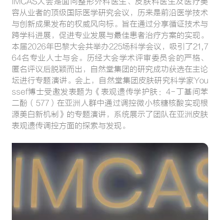
IMCAS大会是面向整形外科医生、皮肤科医生及医疗美
容从业者的顶级国际医学研究会议，历来是前沿医学技术
与创新成果发布的权威风向标。旨在通过分享循证技术与
跨学科进展，促进专业发展与最佳患者治疗方案的实现。
本届2026年巴黎大会共举办225场科学会议，吸引了21,7
64名专业人士与会。历经大会学术评审委员会的严格、
匿名评议后脱颖而出，自然堂集团的研究成功获选在主论
坛进行专题演讲。会上，自然堂集团皮肤研究科学家You
ssef博士受邀发表题为《表观遗传学护肤：4-丁基间苯
二酚（577）在亚洲人群中通过调控微小核糖核酸实现根
源美白新机制》的专题演讲，系统展示了团队在亚洲皮肤
表观遗传调控方面的探索与发现。