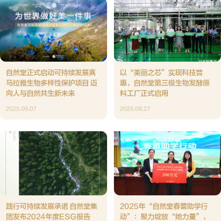
自然堂正式启动可持续发展喜
以“美丽之芯”实现科技普
马拉雅生物多样性保护项目 迈
惠，自然堂第三极生物发酵原
向人与自然共生新未来
料工厂正式启用
2025.09.07
2025.08.27
践行可持续发展承诺 自然堂集
2025年“自然堂春蕾助学行
团发布2024年度ESG报告
动”：聚力绽放“她力量”，